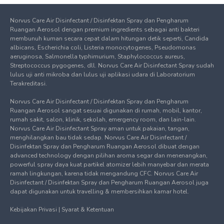
Norvus Care Air Disinfectant / Disinfektan Spray dan Pengharum
Ruangan Aerosol dengan premium ingredients sebagai anti bakteri
membunuh kuman secara cepat dalam hitungan detik seperti, Candida
albicans, Escherichia coli, Listeria monocytogenes, Pseudomonas
aeruginosa, Salmonella typhimurium, Staphylococcus aureus,
Streptococcus pygogenes, dll. Norvus Care Air Disinfectant Spray sudah
lulus uji anti mikroba dan lulus uji aplikasi udara di Laboratorium
Terakreditasi.
Norvus Care Air Disinfectant / Disinfektan Spray dan Pengharum
Ruangan Aerosol sangat sesuai digunakan di rumah, mobil, kantor,
rumah sakit, salon, klinik, sekolah, emergency room, dan lain-lain.
Norvus Care Air Disinfectant Spray aman untuk pakaian, tangan,
menghilangkan bau tidak sedap. Norvus Care Air Disinfectant /
Disinfektan Spray dan Pengharum Ruangan Aerosol dibuat dengan
advanced technology dengan pilihan aroma segar dan menenangkan,
powerful spray daya kuat partikel atomizer lebih manyebar dan merata
ramah lingkungan, karena tidak mengandung CFC. Norvus Care Air
Disinfectant / Disinfektan Spray dan Pengharum Ruangan Aerosol juga
dapat digunakan untuk travelling & membersihkan kamar hotel.
Kebijakan Privasi
|
Syarat & Ketentuan