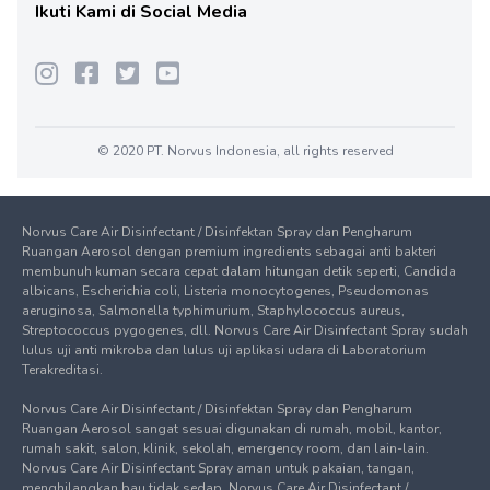
Ikuti Kami di Social Media
© 2020 PT. Norvus Indonesia, all rights reserved
Norvus Care Air Disinfectant / Disinfektan Spray dan Pengharum
Ruangan Aerosol dengan premium ingredients sebagai anti bakteri
membunuh kuman secara cepat dalam hitungan detik seperti, Candida
albicans, Escherichia coli, Listeria monocytogenes, Pseudomonas
aeruginosa, Salmonella typhimurium, Staphylococcus aureus,
Streptococcus pygogenes, dll. Norvus Care Air Disinfectant Spray sudah
lulus uji anti mikroba dan lulus uji aplikasi udara di Laboratorium
Terakreditasi.
Norvus Care Air Disinfectant / Disinfektan Spray dan Pengharum
Ruangan Aerosol sangat sesuai digunakan di rumah, mobil, kantor,
rumah sakit, salon, klinik, sekolah, emergency room, dan lain-lain.
Norvus Care Air Disinfectant Spray aman untuk pakaian, tangan,
menghilangkan bau tidak sedap. Norvus Care Air Disinfectant /