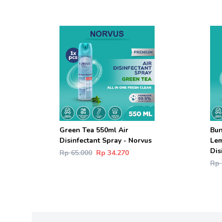
Green Tea 550ml Air
Bun
Disinfectant Spray - Norvus
Lem
Dis
Rp 65.000
Rp 34.270
Rp 