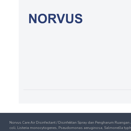
Norvus Care Air Disinfectant / Disinfektan Spray dan Pengharum Ruangan
coli, Listeria monocytogenes, Pseudomonas aeruginosa, Salmonella typhim