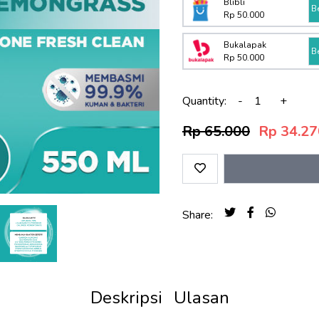
Blibli
B
Rp 50.000
Bukalapak
B
Rp 50.000
Quantity:
-
+
Rp 65.000
Rp 34.27
Share:
Deskripsi
Ulasan