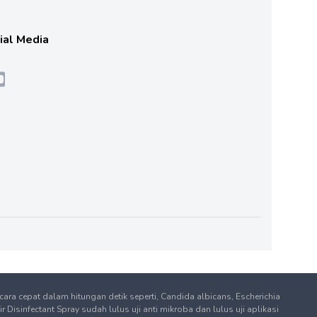
cial Media
ra cepat dalam hitungan detik seperti, Candida albicans, Escherichia
sinfectant Spray sudah lulus uji anti mikroba dan lulus uji aplikasi