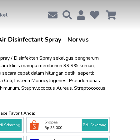
ikel
r Disinfectant Spray - Norvus
ray / Disinfektan Spray sekaligus pengharum 
secara klinis mampu membunuh 99.9% kuman, 
s secara cepat dalam hitungan detik, seperti: 
ia Coli, Listeria Monocytogenes, Pseudomonas 
himurium, Staphylococcus Aureus, Streptococcus 
lace Favorit Anda:
Shopee
eli Sekarang
Beli Sekarang
Rp 33.000