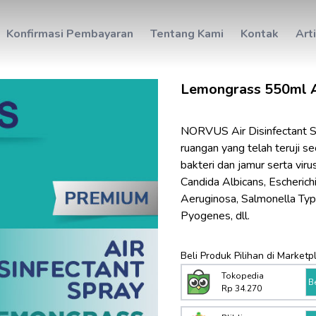
Konfirmasi Pembayaran
Tentang Kami
Kontak
Art
Lemongrass 550ml Ai
NORVUS Air Disinfectant Sp
ruangan yang telah teruji 
bakteri dan jamur serta viru
Candida Albicans, Escherich
Aeruginosa, Salmonella Typ
Pyogenes, dll.
Beli Produk Pilihan di Marketp
Tokopedia
B
Rp 34.270