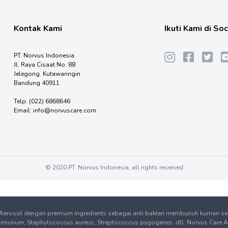
Kontak Kami
Ikuti Kami di So
PT. Norvus Indonesia
Jl. Raya Cisaat No. 88
Jelegong. Kutawaringin
Bandung 40911
Telp:
(022) 6868646
Email:
info@norvuscare.com
© 2020 PT. Norvus Indonesia, all rights reserved
 Aerosol dengan premium ingredients sebagai anti bakteri membunuh kuman seca
urium, Staphylococcus aureus, Streptococcus pygogenes, dll. Norvus Care Air Di