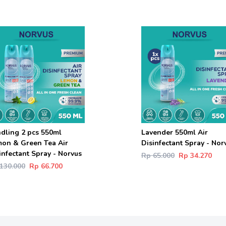
dling 2 pcs 550ml
Lavender 550ml Air
on & Green Tea Air
Disinfectant Spray - Nor
infectant Spray - Norvus
Rp 65.000
Rp 34.270
130.000
Rp 66.700