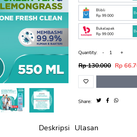
Blibli
B
Rp 99.000
Bukalapak
B
Rp 99.000
Quantity:
-
+
Rp 130.000
Rp 66.
Share:
Deskripsi
Ulasan