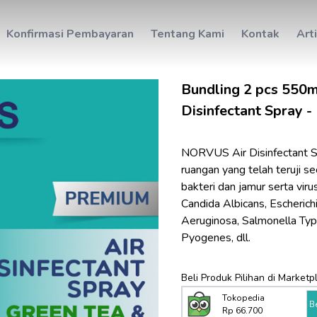
Konfirmasi Pembayaran
Tentang Kami
Kontak
Art
Bundling 2 pcs 550m
Disinfectant Spray -
NORVUS Air Disinfectant Sp
ruangan yang telah teruji 
bakteri dan jamur serta viru
Candida Albicans, Escherich
Aeruginosa, Salmonella Typ
Pyogenes, dll.
Beli Produk Pilihan di Marketp
Tokopedia
B
Rp 66.700