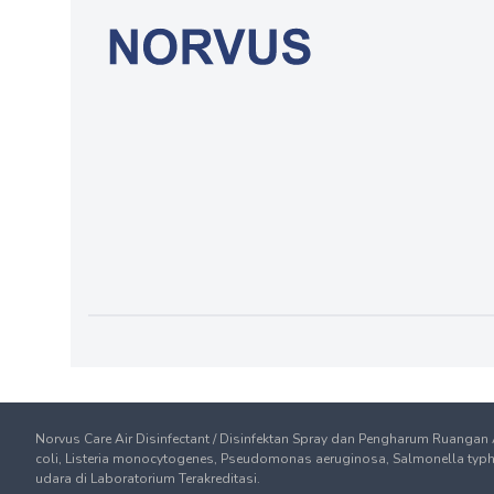
Norvus Care Air Disinfectant / Disinfektan Spray dan Pengharum Ruangan
coli, Listeria monocytogenes, Pseudomonas aeruginosa, Salmonella typhim
udara di Laboratorium Terakreditasi.