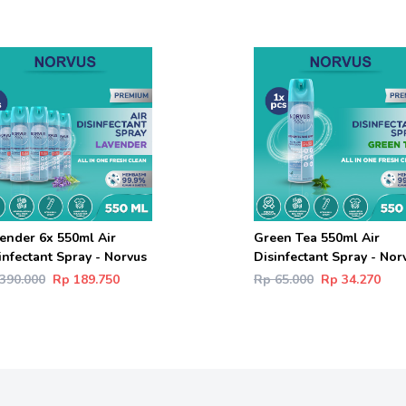
ender 6x 550ml Air
Green Tea 550ml Air
infectant Spray - Norvus
Disinfectant Spray - Nor
390.000
Rp 189.750
Rp 65.000
Rp 34.270