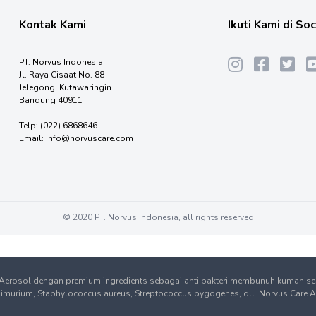
Kontak Kami
Ikuti Kami di So
PT. Norvus Indonesia
Jl. Raya Cisaat No. 88
Jelegong. Kutawaringin
Bandung 40911
Telp:
(022) 6868646
Email:
info@norvuscare.com
© 2020 PT. Norvus Indonesia, all rights reserved
 Aerosol dengan premium ingredients sebagai anti bakteri membunuh kuman seca
urium, Staphylococcus aureus, Streptococcus pygogenes, dll. Norvus Care Air Di