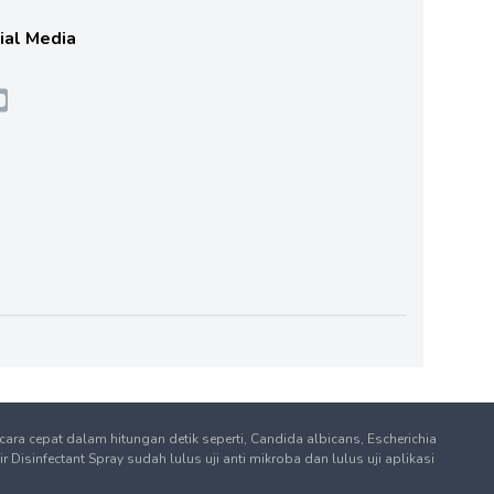
cial Media
ra cepat dalam hitungan detik seperti, Candida albicans, Escherichia
sinfectant Spray sudah lulus uji anti mikroba dan lulus uji aplikasi