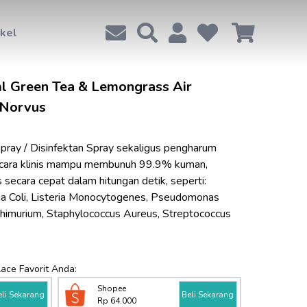
ikel
l Green Tea & Lemongrass Air
 Norvus
ray / Disinfektan Spray sekaligus pengharum 
secara klinis mampu membunuh 99.9% kuman, 
s secara cepat dalam hitungan detik, seperti: 
ia Coli, Listeria Monocytogenes, Pseudomonas 
himurium, Staphylococcus Aureus, Streptococcus 
lace Favorit Anda:
Shopee
eli Sekarang
Beli Sekarang
Rp 64.000