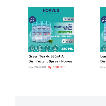
Green Tea 4x 550ml Air
Lem
Disinfectant Spray - Norvus
Dis
Rp 260.000
Rp 128.800
Rp 