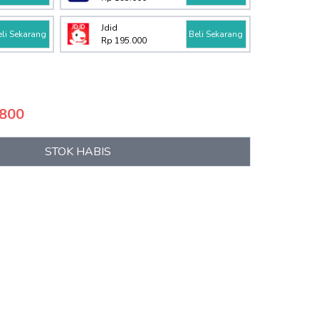
Jdid
eli Sekarang
Beli Sekarang
Rp 195.000
.800
STOK HABIS