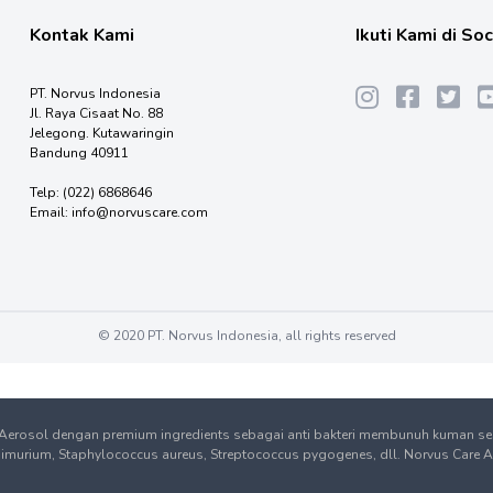
Kontak Kami
Ikuti Kami di So
PT. Norvus Indonesia
Jl. Raya Cisaat No. 88
Jelegong. Kutawaringin
Bandung 40911
Telp:
(022) 6868646
Email:
info@norvuscare.com
© 2020 PT. Norvus Indonesia, all rights reserved
 Aerosol dengan premium ingredients sebagai anti bakteri membunuh kuman seca
urium, Staphylococcus aureus, Streptococcus pygogenes, dll. Norvus Care Air Di