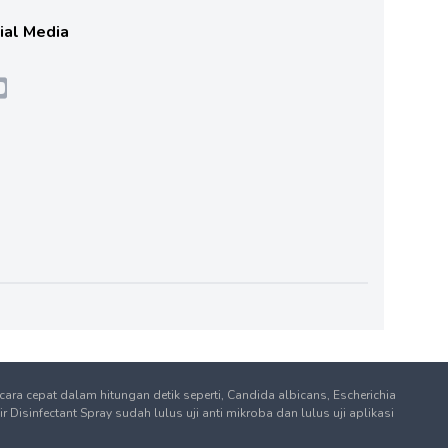
cial Media
ra cepat dalam hitungan detik seperti, Candida albicans, Escherichia
sinfectant Spray sudah lulus uji anti mikroba dan lulus uji aplikasi