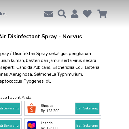
ikel
ir Disinfectant Spray - Norvus
ray / Disinfektan Spray sekaligus pengharum 
h kuman, bakteri dan jamur serta virus secara 
eperti: Candida Albicans, Escherichia Coli, Listeria 
s Aeruginosa, Salmonella Typhimurium, 
eptococcus Pyogenes, dll.
lace Favorit Anda:
Shopee
eli Sekarang
Beli Sekarang
Rp 123.200
Lazada
eli Sekarang
Beli Sekarang
Rp 195.000