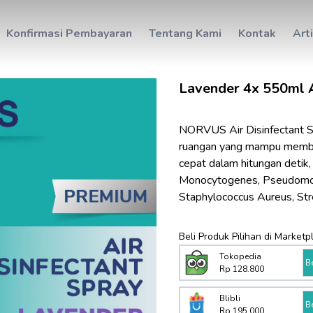
Konfirmasi Pembayaran
Tentang Kami
Kontak
Art
Lavender 4x 550ml A
NORVUS Air Disinfectant Sp
ruangan yang mampu membunu
cepat dalam hitungan detik, s
Monocytogenes, Pseudomona
Staphylococcus Aureus, Str
Beli Produk Pilihan di Marketp
Tokopedia
B
Rp 128.800
Blibli
B
Rp 195.000