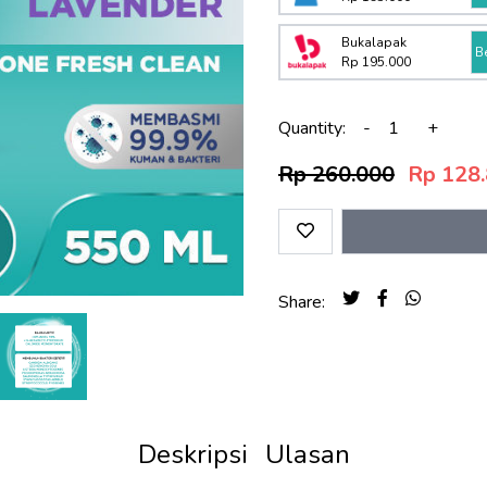
Bukalapak
B
Rp 195.000
Quantity:
-
+
Rp 260.000
Rp 128
Share:
Deskripsi
Ulasan