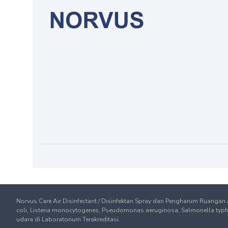
Norvus Care Air Disinfectant / Disinfektan Spray dan Pengharum Ruangan
coli, Listeria monocytogenes, Pseudomonas aeruginosa, Salmonella typhim
udara di Laboratorium Terakreditasi.