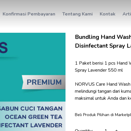
Konfirmasi Pembayaran
Tentang Kami
Kontak
Art
Bundling Hand Wash 
Disinfectant Spray 
1 Paket berisi 1 pcs Hand 
Spray Lavender 550 ml

NORVUS Care Hand Wash ada
melindungi tangan dari kum
maksimal untuk Anda dan ke
Beli Produk Pilihan di Marketp
Quantity:
-
+