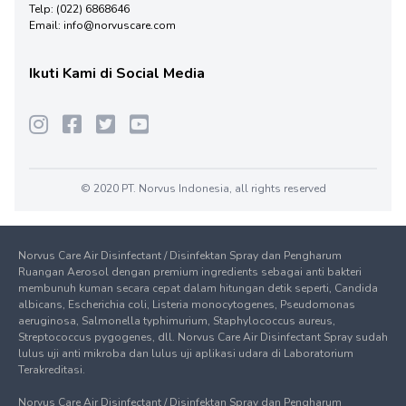
Telp:
(022) 6868646
Email:
info@norvuscare.com
Ikuti Kami di Social Media
© 2020 PT. Norvus Indonesia, all rights reserved
Norvus Care Air Disinfectant / Disinfektan Spray dan Pengharum
Ruangan Aerosol dengan premium ingredients sebagai anti bakteri
membunuh kuman secara cepat dalam hitungan detik seperti, Candida
albicans, Escherichia coli, Listeria monocytogenes, Pseudomonas
aeruginosa, Salmonella typhimurium, Staphylococcus aureus,
Streptococcus pygogenes, dll. Norvus Care Air Disinfectant Spray sudah
lulus uji anti mikroba dan lulus uji aplikasi udara di Laboratorium
Terakreditasi.
Norvus Care Air Disinfectant / Disinfektan Spray dan Pengharum