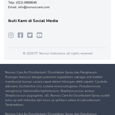
Telp:
(022) 6868646
Email:
info@norvuscare.com
Ikuti Kami di Social Media
© 2020 PT. Norvus Indonesia, all rights reserved
Norvus Care Air Disinfectant / Disinfektan Spray dan Pengharum
Ruangan Aerosol dengan premium ingredients sebagai anti bakteri
membunuh kuman secara cepat dalam hitungan detik seperti, Candida
albicans, Escherichia coli, Listeria monocytogenes, Pseudomonas
aeruginosa, Salmonella typhimurium, Staphylococcus aureus,
Streptococcus pygogenes, dll. Norvus Care Air Disinfectant Spray sudah
lulus uji anti mikroba dan lulus uji aplikasi udara di Laboratorium
Terakreditasi.
Norvus Care Air Disinfectant / Disinfektan Spray dan Pengharum